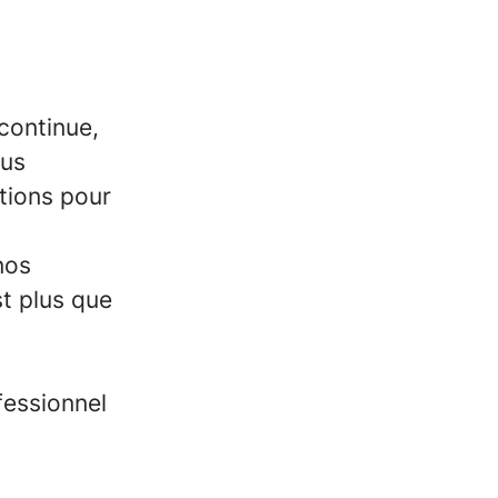
 continue,
ous
tions pour
nos
st plus que
fessionnel